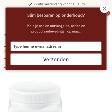
Gratis verzending vanaf 40 euro
0
Slim besparen op onderhoud?
menu
Meld je aan en ontvang tips, acties en
productaanbevelingen op maat.
Home
/
JURA Ontkalkingstabletten 2in1 - 36 stuks
Type
JURA Ontkalkingstabletten 2in1 - 36 stuks
your
4.9/5 (10 reviews)
email
Verzenden
Bespaar 40% met het ECCELLENTE alternatief