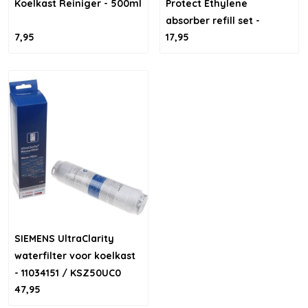
Koelkast Reiniger - 500ml
Protect Ethylene
absorber refill set -
7,95
17,95
navulset voor koelkasten
SIEMENS UltraClarity
waterfilter voor koelkast
- 11034151 / KSZ50UC0
47,95