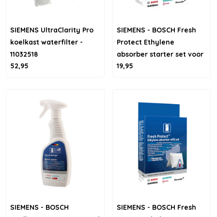
SIEMENS UltraClarity Pro
SIEMENS - BOSCH Fresh
koelkast waterfilter -
Protect Ethylene
11032518
absorber starter set voor
52,95
19,95
koelkasten - houdt
groente en fruit langer
vers
SIEMENS - BOSCH
SIEMENS - BOSCH Fresh