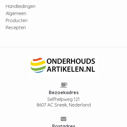
vervang deze elke 3 maanden voor een
Handleidingen
optimaal resultaat.
Algemeen
Producten
Siemens koelkast
Recepten
onderhoudsproducten bij
Onderhoudsartikelen.nl
Met de juiste onderhoudsproducten blijft jouw
Siemens koelkast jarenlang in topconditie. Of je
nu een nieuw waterfilter nodig hebt of een
ethyleen absorber set, bij
Onderhoudsartikelen.nl vind je alles wat je nodig
hebt om je koelkast fris, hygiënisch en efficiënt
te houden. Bestel eenvoudig online en profiteer
Bezoekadres
van snelle levering en deskundig advies.
Selfhelpweg 121
8607 AC Sneek, Nederland
Postadres