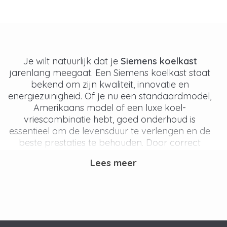
Je wilt natuurlijk dat je
Siemens koelkast
jarenlang meegaat. Een Siemens koelkast staat
bekend om zijn kwaliteit, innovatie en
energiezuinigheid. Of je nu een standaardmodel,
Amerikaans model of een luxe koel-
vriescombinatie hebt, goed onderhoud is
essentieel om de levensduur te verlengen en de
beste prestaties te behouden. Door correct
onderhoud toe te passen zorg je ervoor dat je
Lees meer
eten langer vers blijft, nare geurtjes worden
voorkomen en de koeltechniek optimaal blijft
werken.
Waterfilter voor Siemens koelkast