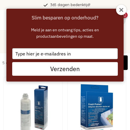
365 dagen bedenktijd!
0
Slim besparen op onderhoud?
menu
Meld je aan en ontvang tips, acties en
Home
/
Koelkast
productaanbevelingen op maat.
/
Siemens
Siemens koelkast
Type
your
Filters
5 artikelen
email
Verzenden