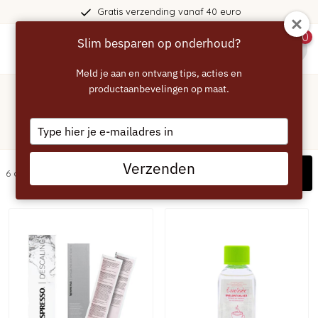
Gratis verzending vanaf 40 euro
0
Slim besparen op onderhoud?
menu
Meld je aan en ontvang tips, acties en
Home
/
Koffiemachine
productaanbevelingen op maat.
/
Nespresso
Nespresso koffiemachine
Type
ontkalken
your
email
Verzenden
Filters
6 artikelen