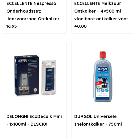
ECCELLENTE Nespresso
ECCELLENTE Melkzuur
Onderhoudsset:
Ontkalker – 4×500 ml
Jaarvoorraad Ontkalker
vloeibare ontkalker voor
16,95
40,00
koffiemachines (20
beurten)
DELONGHI EcoDecalk Mini
DURGOL Universele
- 1x100ml - DLSC101
snelontkalker - 750ml