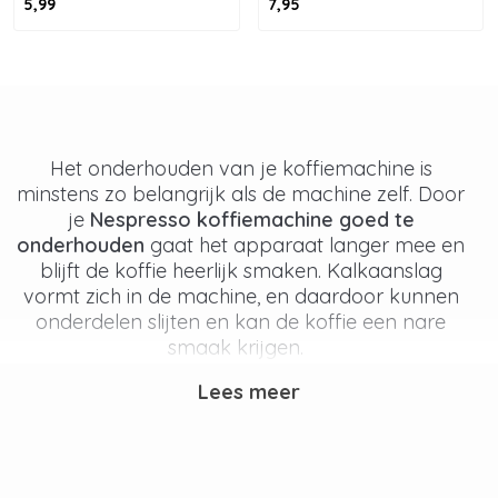
5,99
7,95
Het onderhouden van je koffiemachine is
minstens zo belangrijk als de machine zelf. Door
je
Nespresso koffiemachine goed te
onderhouden
gaat het apparaat langer mee en
blijft de koffie heerlijk smaken. Kalkaanslag
vormt zich in de machine, en daardoor kunnen
onderdelen slijten en kan de koffie een nare
smaak krijgen.
Lees meer
Waarom moet je jouw Nespresso
koffiemachine ontkalken?
Wanneer je vaak koffie zet wordt er veel water