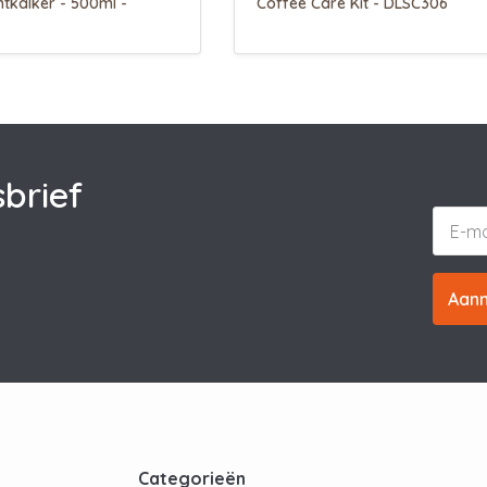
tkalker - 500ml -
Coffee Care Kit - DLSC306
brief
Aan
t
Categorieën