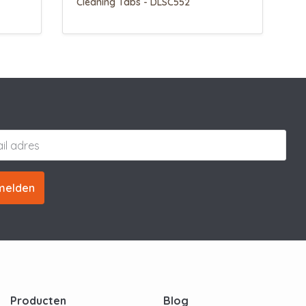
Cleaning Tabs - DLSC552
melden
Producten
Blog