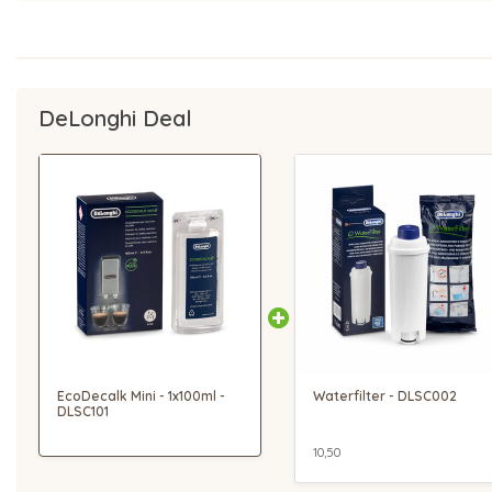
DeLonghi Deal
EcoDecalk Mini - 1x100ml -
Waterfilter - DLSC002
DLSC101
10,50