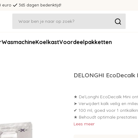
0 euro
365 dagen bedenktijd!
r
Wasmachine
Koelkast
Voordeelpakketten
DELONGHI EcoDecalk Mi
★ De’Longhi EcoDecalk Mini on
➤ Verwijdert kalk veilig en milie
✔ 100 ml, goed voor 1 ontkalki
★ Behoudt optimale prestaties
Lees meer