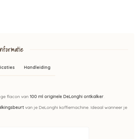
nformatie
icaties
Handleiding
ige flacon van
100 ml originele DeLonghi ontkalker
.
alkingsbeurt
van je DeLonghi koffiemachine. Ideaal wanneer je