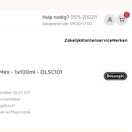
0
Hulp nodig?
0515-200211
Geopend van 09:00-17:00
Zakelijk
Klantenservice
Merken
ni - 1x100ml - DLSC101
tkalker DLSC101
uvriendelijk
ngsbeurt
 en koffiesmaak