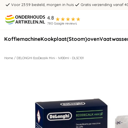
Voor 23:59 besteld, morgen in huis
Gratis verzending vanaf 4
4.8
780 Google reviews
Koffiemachine
Kookplaat
(Stoom)oven
Vaatwasse
Home
/
DELONGHI EcoDecalk Mini - 1x100ml - DLSC101