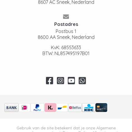
+
8607 AC Sneek, Nederland
is
Behoud van smaak en temperatuur
Postadres
Voorkomt verstoppingen en storingen
Postbus 1
Langere levensduur van je machine
8600 AA Sneek, Nederland
Hygiënisch gebruik, vooral bij
KvK: 68553633
melkdranken
BTW: NL857495197B01
Ontkalken en waterfilter combineren
+
Reinigen en melksysteem onderhoud
+
FAQ - Philips volautomatische
koffiemachine onderhoud
Gebruik van de site betekent dat je onze
Algemene
Hoe vaak moet ik mijn Philips
+