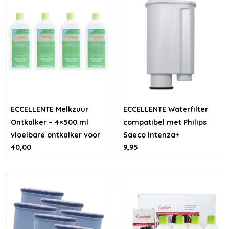
ECCELLENTE Melkzuur
ECCELLENTE Waterfilter
Ontkalker – 4×500 ml
compatibel met Philips
vloeibare ontkalker voor
Saeco Intenza+
40,00
9,95
koffiemachines (20
beurten)