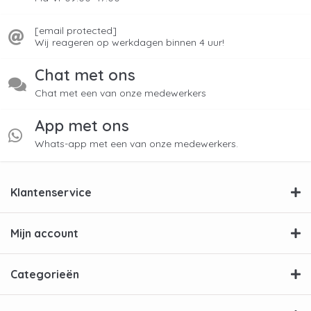
Voor gericht onderhoud van je Philips
[email protected]
volautomaat kies je hieronder de juiste
Wij reageren op werkdagen binnen 4 uur!
categorie:
Chat met ons
>
Philips ontkalken
– voorkomt kalkaanslag
Chat met een van onze medewerkers
en behoudt temperatuur
>
Philips waterfilters
– voor schoner water
App met ons
en betere smaak
Whats-app met een van onze medewerkers.
>
Philips reinigen
– verwijdert koffievet en
resten
>
Philips melksysteem reinigen
– voor
Klantenservice
hygiënisch gebruik en perfect melkschuim
Terug naar:
Volautomatische
Mijn account
koffiemachine
Categorieën
Populaire Philips
koffiemachine modellen