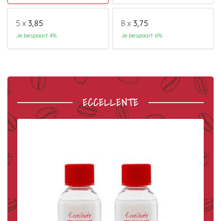
5 x
3,85
8 x
3,75
Je bespaart 4%
Je bespaart 6%
ECCELLENTE