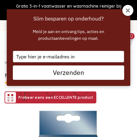
Gratis 3-in-1 vaatwasser en wasmachine reiniger bij
bestellingen boven €50
Slim besparen op onderhoud?
Gratis verzending vanaf 40 euro
Meld je aan en ontvang tips, acties en
0
productaanbevelingen op maat.
menu
Type
your
Home
/
MELITTA Ontkalkingspoeder
email
Verzenden
MELITTA Ontkalkingspoeder
5/5 (3 reviews)
Probeer eens een ECCELLENTE product