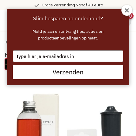
Gratis verzending vanaf 40 euro
0
Slim besparen op onderhoud?
menu
Meld je aan en ontvang tips, acties en
productaanbevelingen op maat.
Home
/
MR TAYLOR Care Kit Complete voor Jura
Type
MR TAYLOR Care Kit Complete voor Jura
your
Probeer eens een MR TAYLOR product
email
Verzenden