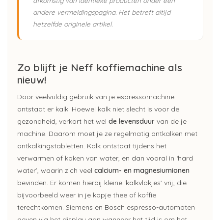
afkomstig van identieke producten onder een
andere vermeldingspagina. Het betreft altijd
hetzelfde originele artikel.
Zo blijft je Neff koffiemachine als
nieuw!
Door veelvuldig gebruik van je espressomachine
ontstaat er kalk. Hoewel kalk niet slecht is voor de
gezondheid, verkort het wel
de levensduur
van de je
machine. Daarom moet je ze regelmatig ontkalken met
ontkalkingstabletten. Kalk ontstaat tijdens het
verwarmen of koken van water, en dan vooral in ‘hard
water’, waarin zich veel
calcium- en magnesiumionen
bevinden. Er komen hierbij kleine ‘kalkvlokjes’ vrij, die
bijvoorbeeld weer in je kopje thee of koffie
terechtkomen. Siemens en Bosch espresso-automaten
geven via het display aan wanneer het tijd is om het