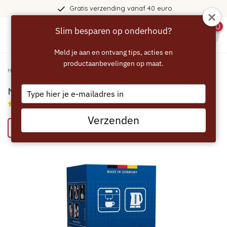
Gratis verzending vanaf 40 euro
0
Slim besparen op onderhoud?
menu
Meld je aan en ontvang tips, acties en
productaanbevelingen op maat.
Home
/
NEFF Ontkalkingstabletten - 6 stuks
Type
NEFF Ontkalkingstabletten - 6 stuks
your
5/5 (1 reviews)
email
Verzenden
Bespaar 21% met het ECCELLENTE alternatief