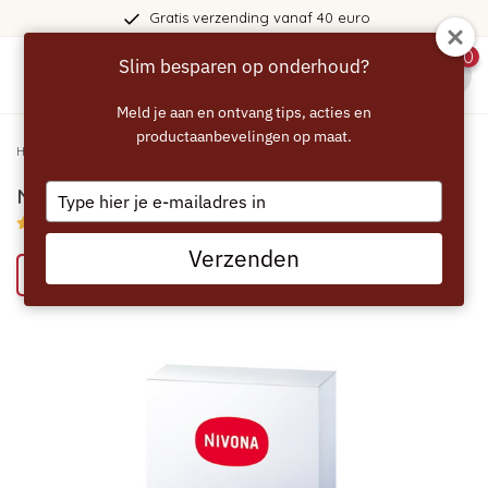
Gratis verzending vanaf 40 euro
0
Slim besparen op onderhoud?
menu
Meld je aan en ontvang tips, acties en
productaanbevelingen op maat.
Home
/
NIVONA Reinigingstabletten - 10 stuks
Type
NIVONA Reinigingstabletten - 10 stuks
your
4.5/5 (2 reviews)
email
Verzenden
Bespaar 44% met het ECCELLENTE alternatief