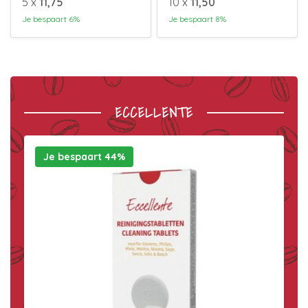
5 x
11,75
10 x
11,50
Je bespaart 6%
Je bespaart 8%
ECCELLENTE
Je bespaart 44%