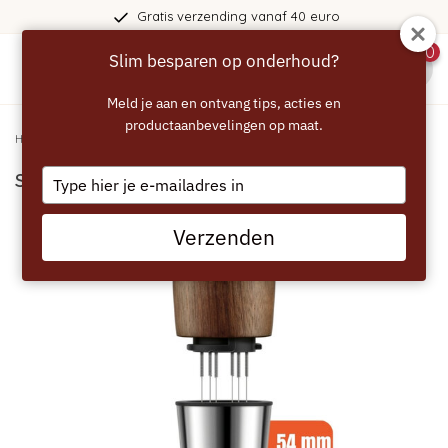
Gratis verzending vanaf 40 euro
0
Slim besparen op onderhoud?
menu
Meld je aan en ontvang tips, acties en
productaanbevelingen op maat.
Home
/
SAGE Distribution Duo 54mm - SEA203
Type
SAGE Distribution Duo 54mm - SEA203
your
email
Verzenden