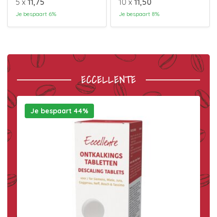
5 x
11,75
10 x
11,50
Je bespaart 6%
Je bespaart 8%
ECCELLENTE
Je bespaart 44%