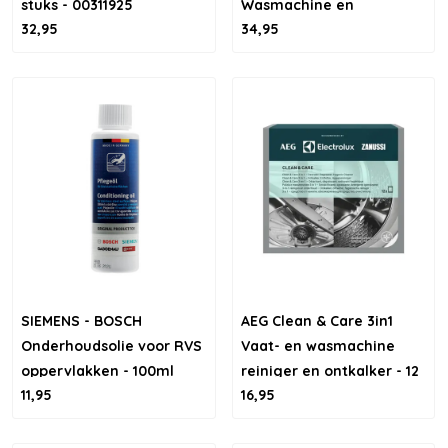
stuks - 00311925
Wasmachine en
32,95
34,95
Vaatwasser - 4 stuks
SIEMENS - BOSCH
AEG Clean & Care 3in1
Onderhoudsolie voor RVS
Vaat- en wasmachine
oppervlakken - 100ml
reiniger en ontkalker - 12
11,95
16,95
stuks