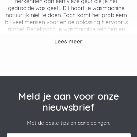
herkennen aan een vieze geur die je net
gedraaide was geeft. Dit hoort je wasmachine
natuurlijk niet te doen. Toch komt het probleem
bij veel mensen voor en de oplossing hiervoor is
simpel. Regelmatig je wasmachine reinigen en
ontkalken om je apparaat in topconditie te
Lees meer
houden.
Waarom presteert mijn
wasmachine minder goed?
Er zijn over het algemeen drie verschillende
factoren waarom je wasmachine is gaan
Meld je aan voor onze
stinken en minder goed is gaan presteren . Deze
factoren zijn kalkaanslag en vetluis.
nieuwsbrief
Kalkaanslag ontstaat door je leidingwater.
Kalkaanslag in je wasmachine zal ervoor
zorgen dat je wasmachine meer energie gaat
Met de beste tips en aanbiedingen.
verbruiken, daarnaast is kalkaanslag ook erg
schadelijk voor je wasmachine. Vetluis is de