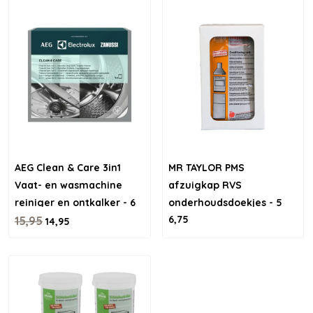
AEG Clean & Care 3in1
MR TAYLOR PMS
Vaat- en wasmachine
afzuigkap RVS
reiniger en ontkalker - 6
onderhoudsdoekjes - 5
6,75
stuks
15,95
stuks
14,95