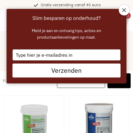
Gratis verzending vanaf 40 euro
0
Slim besparen op onderhoud?
menu
Meld je aan en ontvang tips, acties en
Home
/
Siemens
productaanbevelingen op maat.
/
Wasmachine
Wasmachine -
Type
Onderhoudsmiddelen voor uw
your
Siemens wasmachine
email
Verzenden
Filters
11 artikelen