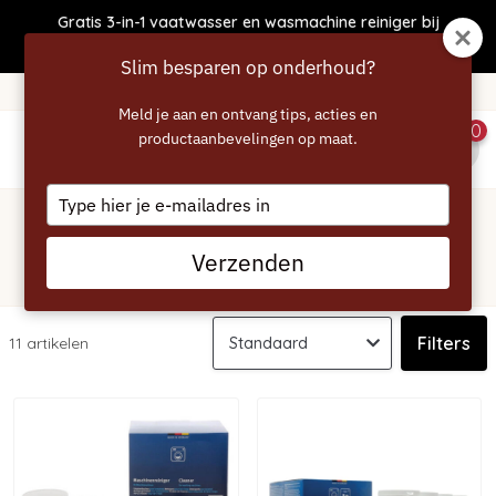
Gratis 3-in-1 vaatwasser en wasmachine reiniger bij
bestellingen boven €50
Slim besparen op onderhoud?
Gratis verzending vanaf 40 euro
Meld je aan en ontvang tips, acties en
0
productaanbevelingen op maat.
menu
Type
Home
/
Vaatwasser
/
Siemens
your
Siemens vaatwasser reiniger en
email
Verzenden
ontkalker
Filters
11 artikelen