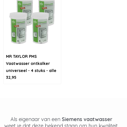
MR TAYLOR PMS
Vaatwasser ontkalker
universeel - 4 stuks - alle
32,95
soorten vaatwassers
Als eigenaar van een
Siemens vaatwasser
weet je dat deze bekend staan om hun kwaliteit,