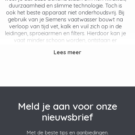
duurzaamheid en slimme technologie. Toch is
ook het beste apparaat niet onderhoudsvrij. Bij
gebruik van je Siemens vaatwasser bouwt na
verloop van tijd vet, kalk en vuil zich op in de
leidingen, sproeiarmen en filters. Hierdoor kan je
vaat minder schoon worden, ontstaan er
geurtjes en neemt het risico op storingen of
Lees meer
zelfs schade toe. Gelukkig kun je dit met goed
onderhoud met een bijpassende Siemens
vaatwasser reiniger of siemens vaatwasser
ontkalken voorkomen.
Reiniger en ontkalker voor
Siemens vaatwasser
Meld je aan voor onze
Veel
vaatwassers
draaien dagelijks of meerdere
nieuwsbrief
keren per week, die van jou waarschijnlijk ook.
Iedere spoelbeurt laat resten achter van vet,
Met de beste tips en aanbiedingen.
voedsel en kalk. Deze resten hechten zich aan