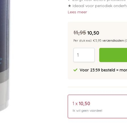
★ Ideaal voor periodiek onder
Lees meer
11,95
10,50
Per stuk excl. €5,95
verzendkosten
(
Voor 23:59 besteld = morg
1 x
10,50
Ik wil geen voordeel