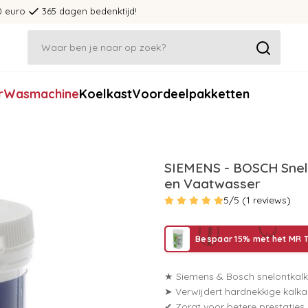
0 euro
365 dagen bedenktijd!
r
Wasmachine
Koelkast
Voordeelpakketten
SIEMENS - BOSCH Snel
en Vaatwasser
5/5 (1 reviews)
Bespaar 15% met het MR T
★ Siemens & Bosch snelontkal
➤ Verwijdert hardnekkige kalka
✔ Zorgt voor betere prestaties 