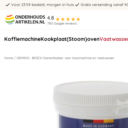
Voor 23:59 besteld, morgen in huis
Gratis verzending vanaf 4
4.8
780 Google reviews
Koffiemachine
Kookplaat
(Stoom)oven
Vaatwasse
Home
/
SIEMENS - BOSCH Snelontkalker voor Wasmachine en Vaatwasser