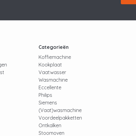
t
Categorieën
Koffiemachine
ngen
Kookplaat
jst
Vaatwasser
Wasmachine
Eccellente
Philips
Siemens
(Vaat)wasmachine
Voordeelpakketten
Ontkalken
Stoomoven