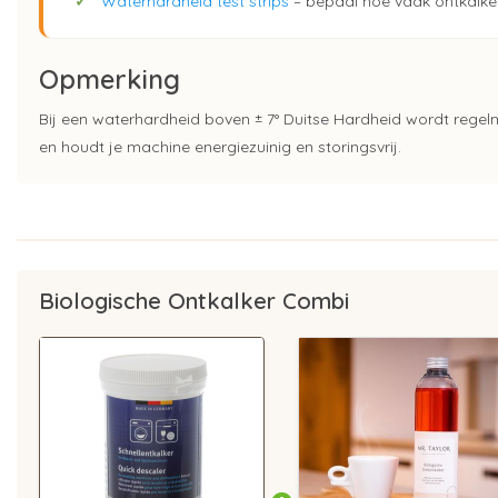
✓
Waterhardheid test strips
– bepaal hoe vaak ontkalken
Opmerking
Bij een waterhardheid boven ± 7° Duitse Hardheid wordt regel
en houdt je machine energiezuinig en storingsvrij.
Biologische Ontkalker Combi