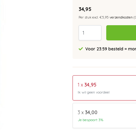
34,95
Per stuk excl. €5,95
verzendkosten
(
Voor 23:59 besteld = morg
1 x
34,95
Ik wil geen voordeel
3 x
34,00
Je bespaart 3%