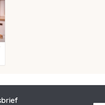
-
brief