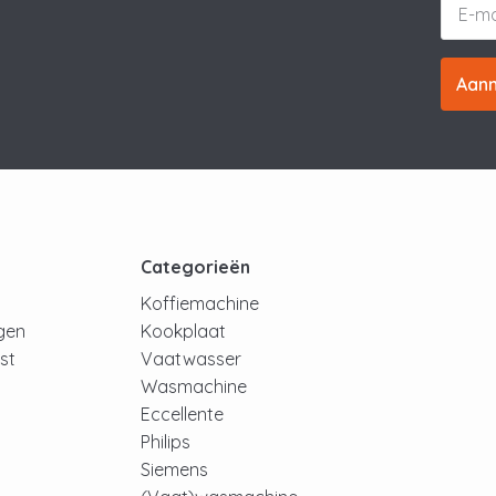
Aan
t
Categorieën
Koffiemachine
ngen
Kookplaat
jst
Vaatwasser
Wasmachine
Eccellente
Philips
Siemens