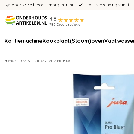
Voor 23:59 besteld, morgen in huis
Gratis verzending vanaf 4
4.8
780 Google reviews
Koffiemachine
Kookplaat
(Stoom)oven
Vaatwasse
Home
/
JURA Waterfilter CLARIS Pro Blue+