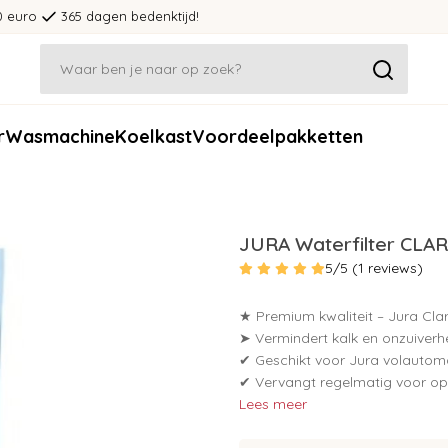
0 euro
365 dagen bedenktijd!
r
Wasmachine
Koelkast
Voordeelpakketten
JURA Waterfilter CLAR
5/5 (1 reviews)
★ Premium kwaliteit – Jura Clari
➤ Vermindert kalk en onzuiverhe
✔ Geschikt voor Jura volautoma
✔ Vervangt regelmatig voor op
Lees meer