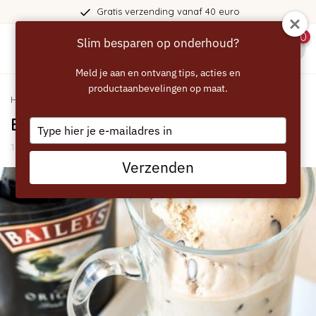
Gratis verzending vanaf 40 euro
0
Slim besparen op onderhoud?
menu
Meld je aan en ontvang tips, acties en
productaanbevelingen op maat.
Home
/
Blogs
/
Recepten
/ Baileys Irish Affogato
Baileys Irish Affogato
Type
your
15 Maart 2022
email
Verzenden