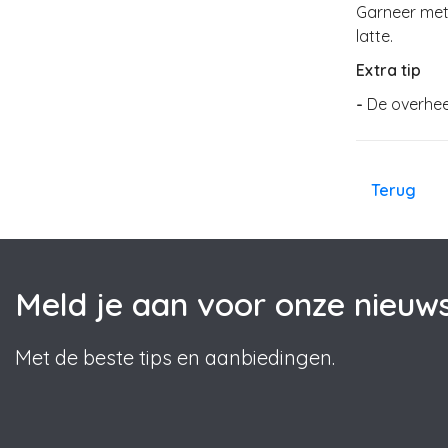
Garneer met
latte.
Extra tip
-
De overhee
Terug
Meld je aan voor onze nieuws
Met de beste tips en aanbiedingen.