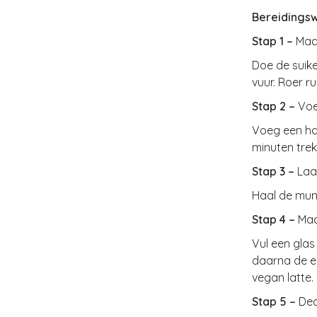
Bereidingsw
Stap 1 –
Maa
Doe de suik
vuur. Roer ru
Stap 2 –
Voe
Voeg een han
minuten trek
Stap 3 –
Laa
Haal de munt
Stap 4 –
Maa
Vul een glas
daarna de e
vegan latte.
Stap 5 –
Dec