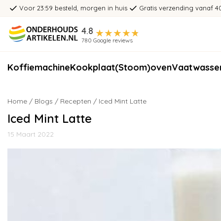
Voor 23:59 besteld, morgen in huis
Gratis verzending vanaf 4
4.8
780 Google reviews
Koffiemachine
Kookplaat
(Stoom)oven
Vaatwasse
Home
/
Blogs
/
Recepten
/ Iced Mint Latte
Iced Mint Latte
15 Maart 2022