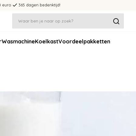
0 euro
365 dagen bedenktijd!
r
Wasmachine
Koelkast
Voordeelpakketten