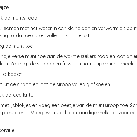
ijze
k de muntsiroop
er samen met het water in een kleine pan en verwarm dit op
stig totdat de suiker volledig is opgelost.
g de munt toe
dje verse munt toe aan de warme suikersiroop en laat dit e
ken. Zo krijgt de siroop een frisse en natuurlijke muntsmaak.
t afkoelen
 uit de siroop en laat de siroop volledig afkoelen.
k de iced latte
 met ijsblokjes en voeg een beetje van de muntsiroop toe. Sc
spresso erbij. Voeg eventueel plantaardige melk toe voor ee
oratie