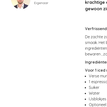
krachtige 
Eigenaar
gewoon zin
Verfrissend
De zachte zo
smaak. Het 
ingrediënten
bewaren , zo
Ingrediënte
Voor 1 iced 
Verse mu
1 espress
Suiker
Water
IJsblokjes
Optioneel: