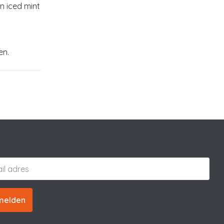
n iced mint
en.
melden