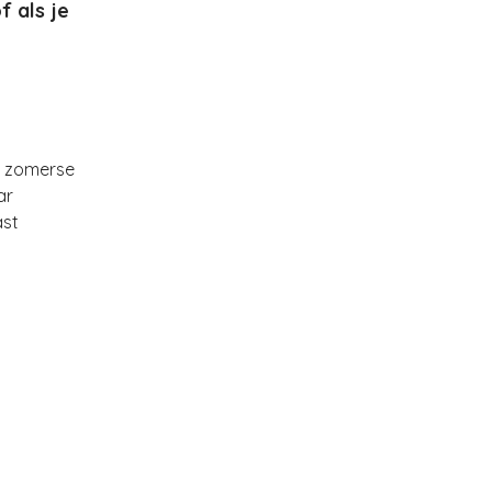
f als je
n zomerse
ar
ast