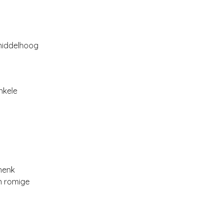
 middelhoog
nkele
henk
n romige