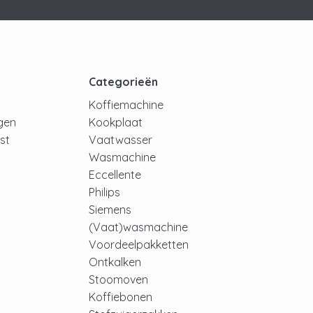
t
Categorieën
Koffiemachine
ngen
Kookplaat
jst
Vaatwasser
Wasmachine
Eccellente
Philips
Siemens
(Vaat)wasmachine
Voordeelpakketten
Ontkalken
Stoomoven
Koffiebonen