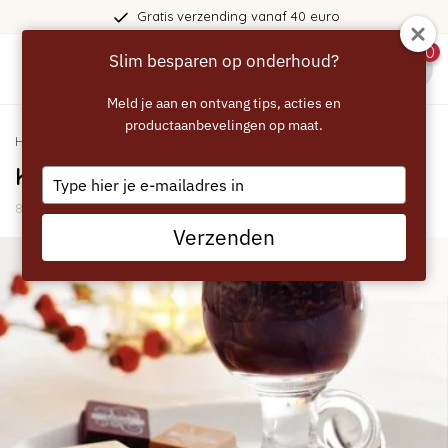
Gratis verzending vanaf 40 euro
0
Slim besparen op onderhoud?
menu
Meld je aan en ontvang tips, acties en
productaanbevelingen op maat.
Home
/
Blogs
/
Recepten
/ Kerstkoffie Recept 3
Kerstkoffie Recept 3
Type
your
8 December 2021
email
Verzenden