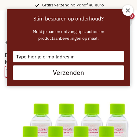
Gratis verzending vanaf 40 euro
0
Slim besparen op onderhoud?
menu
Meld je aan en ontvang tips, acties en
productaanbevelingen op maat.
Home
/
ECCELLENTE Jaarvoorraad De'Longhi Magnifica S ontkalker - 12 stuks
Type
ECCELLENTE Jaarvoorraad De'Longhi
your
Magnifica S ontkalker - 12 stuks
email
Verzenden
Probeer eens een ECCELLENTE product