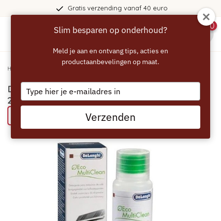
Gratis verzending vanaf 40 euro
0
Slim besparen op onderhoud?
menu
Meld je aan en ontvang tips, acties en
productaanbevelingen op maat.
Home
/
DELONGHI Eco MultiClean Melkreiniger - 250ml
Type
DELONGHI Eco MultiClean Melkreiniger -
your
250ml
email
Verzenden
Probeer eens een ECCELLENTE product