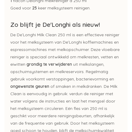
1
flacon Delonghi melkreiniger á 250 ml
Goed voor
25
keer melksysteem reinigen.
Zo blijft je De'Longhi als nieuw!
De De’Longhi Milk Clean 250 ml is een effectieve reiniger
voor het melksysteem van De’Longhi koffiemachines en
espressomachines met melkopschuimer. Deze vloeibare
reiniger is speciaal ontwikkeld om melkresten, vetten en
eiwitten
grondig te verwijderen
uit melkslangen,
opschuimsystemen en melkreservoirs. Regelmatig
gebruik voorkomt verstoppingen, bacterievorming en
ongewenste geuren
of smaken in melkdranken. De Milk
Clean is eenvoudig in gebruik: verdun de reiniger met
water volgens de instructies en laat het mengsel door
het melksysteem circuleren. Eén fles van 250 ml is
geschikt voor meerdere reinigingsbeurten, afhankelijk
van de frequentie van gebruik. Door het melksysteem
goed schoon te houden, blijft de melkschuimkwaliteit