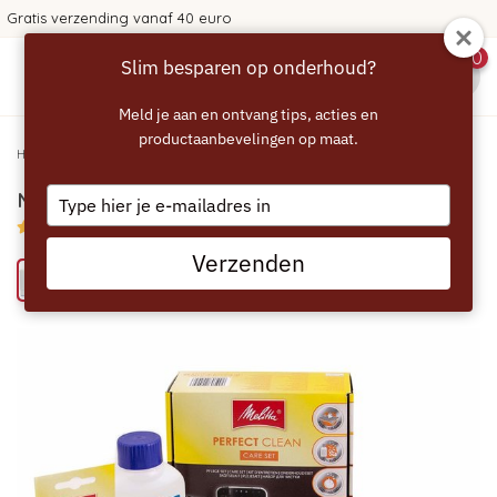
40 euro
365 dagen bedenktij
0
Slim besparen op onderhoud?
menu
Meld je aan en ontvang tips, acties en
productaanbevelingen op maat.
Home
/
MELITTA Caffeo Onderhoudsset
Type
MELITTA Caffeo Onderhoudsset
your
5/5 (6 reviews)
email
Verzenden
Bespaar 33% met het ECCELLENTE alternatief