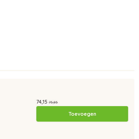
74,15
75,85
Toevoegen