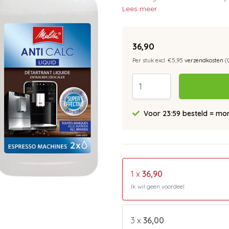
Lees meer
36,90
Per stuk excl. €5,95
verzendkosten
(
Voor 23:59 besteld = morg
1 x
36,90
Ik wil geen voordeel
3 x
36,00