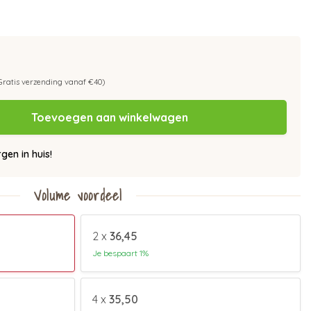
Gratis verzending vanaf €40)
Toevoegen aan winkelwagen
en in huis!
Volume voordeel
2 x
36,45
Je bespaart 1%
4 x
35,50