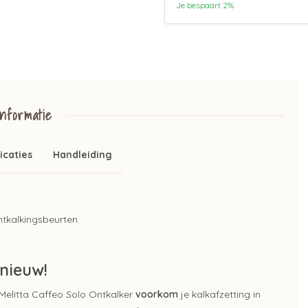
Je bespaart 2%
nformatie
icaties
Handleiding
tkalkingsbeurten.
 nieuw!
 Melitta Caffeo Solo Ontkalker
voorkom
je kalkafzetting in