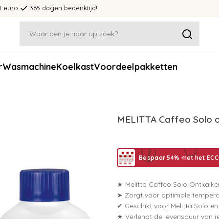
0 euro
365 dagen bedenktijd!
r
Wasmachine
Koelkast
Voordeelpakketten
MELITTA Caffeo Solo o
Bespaar 54% met het ECCE
★ Melitta Caffeo Solo Ontkalker 
➤ Zorgt voor optimale tempera
✔ Geschikt voor Melitta Solo en
★ Verlengt de levensduur van j