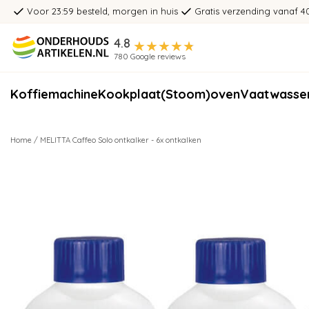
Voor 23:59 besteld, morgen in huis
Gratis verzending vanaf 4
4.8
780 Google reviews
Koffiemachine
Kookplaat
(Stoom)oven
Vaatwasse
Home
/
MELITTA Caffeo Solo ontkalker - 6x ontkalken