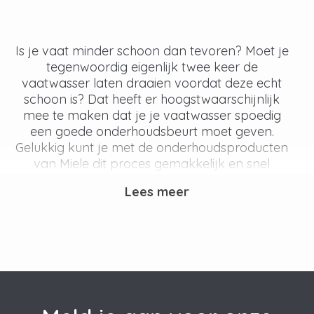
Is je vaat minder schoon dan tevoren? Moet je
tegenwoordig eigenlijk twee keer de
vaatwasser laten draaien voordat deze echt
schoon is? Dat heeft er hoogstwaarschijnlijk
mee te maken dat je je vaatwasser spoedig
een goede onderhoudsbeurt moet geven.
Gelukkig kunt je met de onderhoudsproducten
van Miele dit proces gemakkelijk en snel
uitvoeren. Het reinigen en ontkalken zijn twee
Lees meer
onderdelen waarmee je dit proces kunt
uitvoeren.
Hoe onderhoud je je Miele
vaatwasser?
De ontkalker van Miele voor de vaatwasser is
geschikt om al het schadelijke kalkaanslag uit je