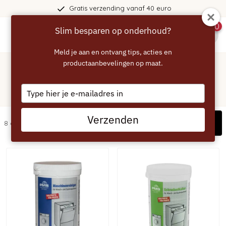
Gratis verzending vanaf 40 euro
0
Slim besparen op onderhoud?
menu
Meld je aan en ontvang tips, acties en
Home
/
Vaatwasser
productaanbevelingen op maat.
Miele Vaatwasser - Reiniging en
Type
ontkalking
your
email
Verzenden
Filters
8 artikelen