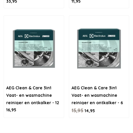
33,95
11,95
schoonmaken
AEG Clean & Care 3in1
AEG Clean & Care 3in1
Vaat- en wasmachine
Vaat- en wasmachine
reiniger en ontkalker - 12
reiniger en ontkalker - 6
16,95
stuks
stuks
15,95
14,95