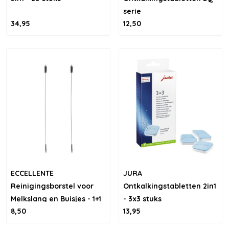
serie
34,95
12,50
ECCELLENTE
JURA
Reinigingsborstel voor
Ontkalkingstabletten 2in1
Melkslang en Buisjes - 1+1
- 3x3 stuks
8,50
13,95
gratis