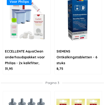
Voor Philips
ECCELLENTE AquaClean
SIEMENS
onderhoudspakket voor
Ontkalkingstabletten - 6
Philips - 2x kalkfilter,
stuks
31,95
8,75
ontkalker,
ontvettingstabletten &
siliconenvet
Pagina 3