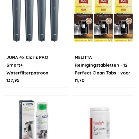
JURA 4x Claris PRO
MELITTA
Smart+
Reinigingstabletten - 12
Waterfilterpatroon
Perfect Clean Tabs - voor
137,95
11,70
1 jaar reinigen