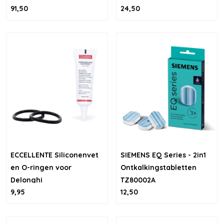
91,50
24,50
11041311
Navulling
ECCELLENTE Siliconenvet
SIEMENS EQ Series - 2in1
en O-ringen voor
Ontkalkingstabletten
Delonghi
TZ80002A
9,95
12,50