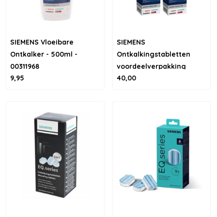
SIEMENS Vloeibare
SIEMENS
Ontkalker - 500ml -
Ontkalkingstabletten
00311968
voordeelverpakking
9,95
40,00
(30st) - 311864 / 311566 /
TCZ6002