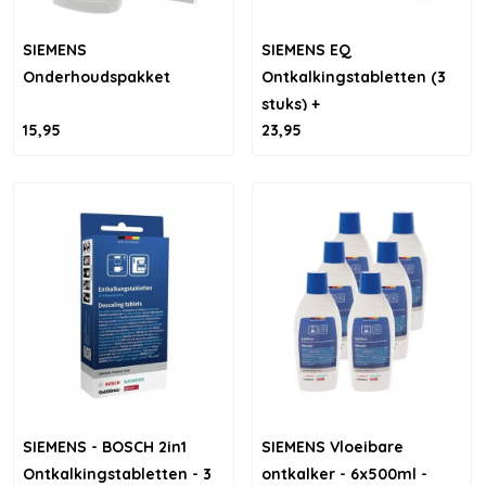
SIEMENS
SIEMENS EQ
Onderhoudspakket
Ontkalkingstabletten (3
stuks) +
15,95
23,95
Reinigingstabletten (10
stuks)
SIEMENS - BOSCH 2in1
SIEMENS Vloeibare
Ontkalkingstabletten - 3
ontkalker - 6x500ml -