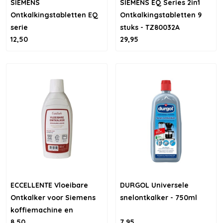
SIEMENS
SIEMENS EQ Series 2in1
Ontkalkingstabletten EQ
Ontkalkingstabletten 9
serie
stuks - TZ80032A
12,50
29,95
ECCELLENTE Vloeibare
DURGOL Universele
Ontkalker voor Siemens
snelontkalker - 750ml
koffiemachine en
8,50
7,95
stoomoven