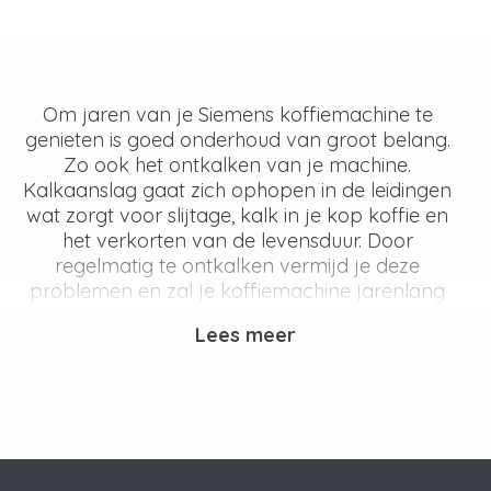
Om jaren van je
Siemens koffiemachine
te
genieten is goed onderhoud van groot belang.
Zo ook het ontkalken van je machine.
Kalkaanslag gaat zich ophopen in de leidingen
wat zorgt voor slijtage, kalk in je kop koffie en
het verkorten van de levensduur. Door
regelmatig te ontkalken vermijd je deze
problemen en zal je koffiemachine jarenlang
meegaan.
Lees meer
Waarom is het belangrijk om te
ontkalken?
Met het regelmatig gebruik van een
koffiezetapparaat, loopt er veel water door de