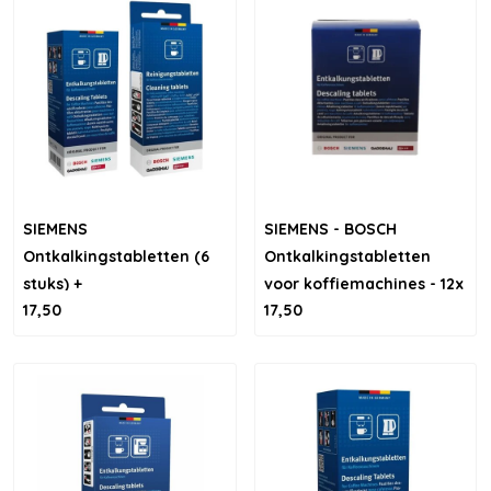
SIEMENS
SIEMENS - BOSCH
Ontkalkingstabletten (6
Ontkalkingstabletten
stuks) +
voor koffiemachines - 12x
17,50
17,50
Reinigingstabletten (10
18 gram
stuks)