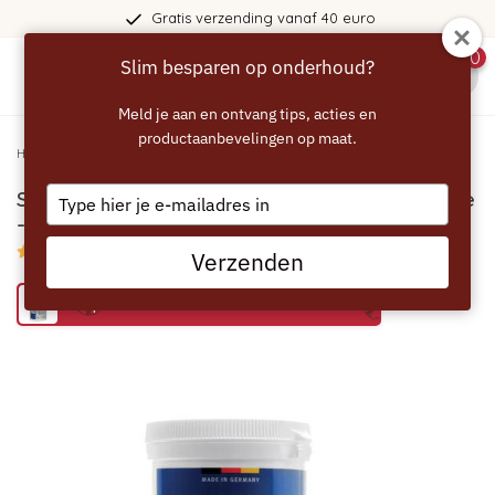
Gratis verzending vanaf 40 euro
0
Slim besparen op onderhoud?
menu
Meld je aan en ontvang tips, acties en
productaanbevelingen op maat.
Home
/
SIEMENS - BOSCH Reiniger voor Wasmachine - 00311925
Type
SIEMENS - BOSCH Reiniger voor Wasmachine
your
- 00311925
email
5/5 (4 reviews)
Verzenden
Bespaar 15% met het MR TAYLOR alternatief