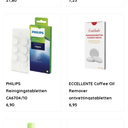
27,80
7,25
PHILIPS
ECCELLENTE Coffee Oil
Reinigingstabletten
Remover
CA6704/10
ontvettingstabletten
6,90
6,95
voor Philips Saeco - 10
stuks