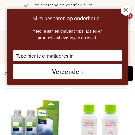
 40 euro
365 dagen bedenkti
0
Slim besparen op onderhoud?
menu
Meld je aan en ontvang tips, acties en
Home
/
Philips
productaanbevelingen op maat.
Philips - marktleider in
Type
koffiemachines!
your
email
Verzenden
Filters
42 artikelen