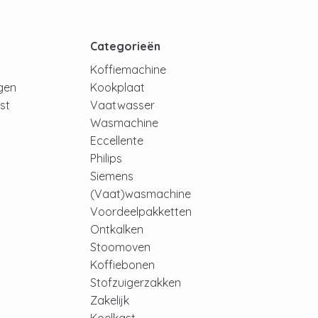
t
Categorieën
Koffiemachine
ngen
Kookplaat
jst
Vaatwasser
Wasmachine
Eccellente
Philips
Siemens
(Vaat)wasmachine
Voordeelpakketten
Ontkalken
Stoomoven
Koffiebonen
Stofzuigerzakken
Zakelijk
Koelkast