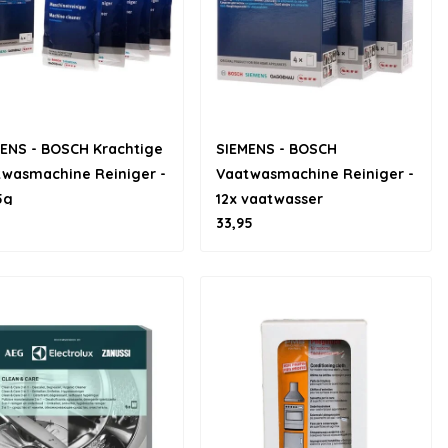
ENS - BOSCH Krachtige
SIEMENS - BOSCH
wasmachine Reiniger -
Vaatwasmachine Reiniger -
5g
12x vaatwasser
33,95
schoonmaken