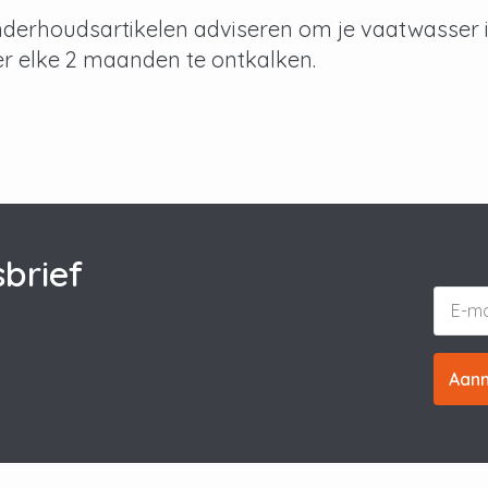
derhoudsartikelen adviseren om je vaatwasser i
r elke 2 maanden te ontkalken.
brief
Aan