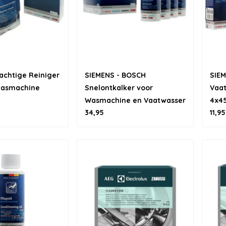
achtige Reiniger
SIEMENS - BOSCH
SIEM
wasmachine
Snelontkalker voor
Vaat
Wasmachine en Vaatwasser
4x4
34,95
11,95
- 4 stuks