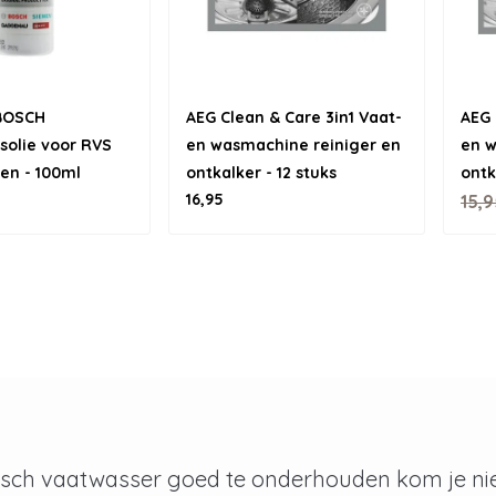
 BOSCH
AEG Clean & Care 3in1 Vaat-
AEG 
olie voor RVS
en wasmachine reiniger en
en w
en - 100ml
ontkalker - 12 stuks
ontk
16,95
15,9
osch vaatwasser goed te onderhouden kom je ni