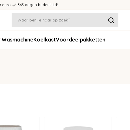
0 euro
365 dagen bedenktijd!
r
Wasmachine
Koelkast
Voordeelpakketten