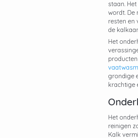
staan. Het
wordt. De 
resten en 
de kalkaan
Het onderh
verassinge
producten 
vaatwasm
grondige 
krachtige 
Onder
Het onder
reinigen z
Kalk vermi