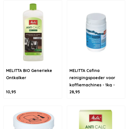
MELITTA BIO Generieke
MELITTA Cafina
Ontkalker
reinigingspoeder voor
koffiemachines - 1kg -
10,95
28,95
24717