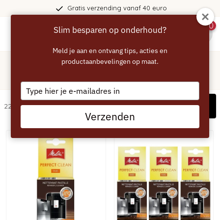
tis verzending vanaf 40 euro
0
Slim besparen op onderhoud?
menu
Meld je aan en ontvang tips, acties en
Home
/
Merken
productaanbevelingen op maat.
/
MELITTA
MELITTA
Type
your
Filters
22 artikelen
email
Verzenden