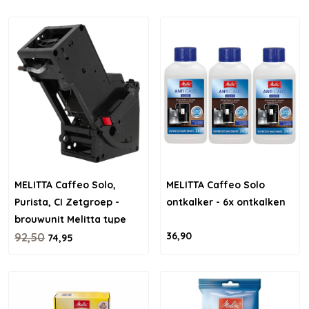
MELITTA Caffeo Solo,
MELITTA Caffeo Solo
Purista, CI Zetgroep -
ontkalker - 6x ontkalken
brouwunit Melitta type
36,90
6777345
92,50
74,95