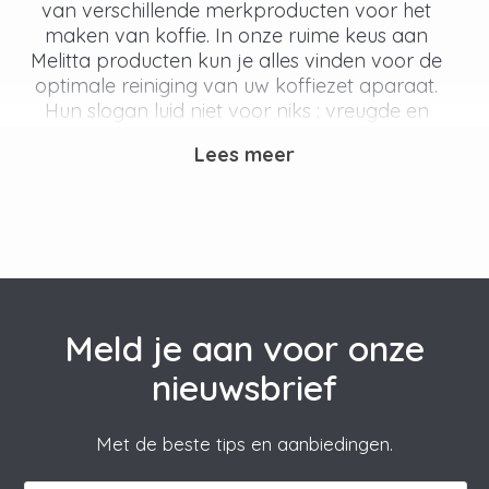
van verschillende merkproducten voor het
maken van koffie. In onze ruime keus aan
Melitta producten kun je alles vinden voor de
optimale reiniging van uw koffiezet aparaat.
Hun slogan luid niet voor niks : vreugde en
kwaliteit groeien uit sterke wortels. Eccellente is
Lees meer
marktleider in de verkoop van Melitta
onderhoudsartikelen in Nederland en Belgie. Je
profiteert van ons inkoopvoordeel. Zowel de
filterkoffiezetapparaat, waterkoker als
espressomachine moet regelmatig
onderhouden worden. Neem daarom eens een
kijkje bij de Melitta ontkalkers, reinigers van
Melitta, Melitta waterfilters en onze Melitta
Meld je aan voor onze
voordeelpakketten voor extra korting en
nieuwsbrief
de melksysteemreiniger van Melitta voor het
complete onderhoud!
Met de beste tips en aanbiedingen.
Ontstaan Melitta koffiefilter