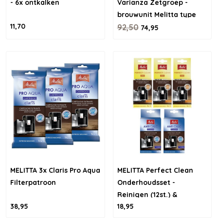
- 6x ontkalken
Varianza Zetgroep -
brouwunit Melitta type
11,70
6785621
92,50
74,95
MELITTA 3x Claris Pro Aqua
MELITTA Perfect Clean
Filterpatroon
Onderhoudsset -
Reinigen (12st.) &
38,95
18,95
Ontkalken (4st.)