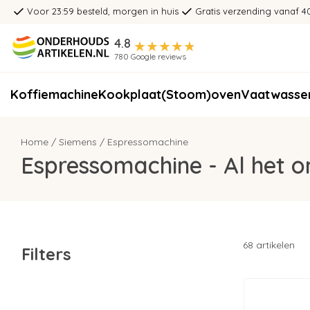
Voor 23:59 besteld, morgen in huis
Gratis verzending vanaf 4
4.8
780 Google reviews
Koffiemachine
Kookplaat
(Stoom)oven
Vaatwasse
Home
/
Siemens
/
Espressomachine
Espressomachine - Al het 
68 artikelen
Filters