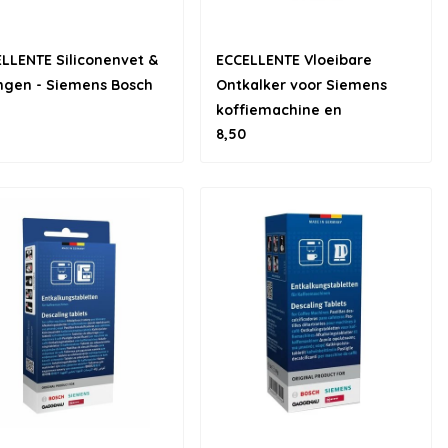
LLENTE Siliconenvet &
ECCELLENTE Vloeibare
ngen - Siemens Bosch
Ontkalker voor Siemens
koffiemachine en
8,50
stoomoven