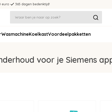
0 euro
365 dagen bedenktijd!
r
Wasmachine
Koelkast
Voordeelpakketten
onderhoud voor je Siemens ap