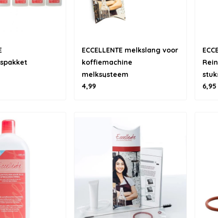
E
ECCELLENTE melkslang voor
ECC
spakket
koffiemachine
Rein
melksysteem
stuk
4,99
6,95