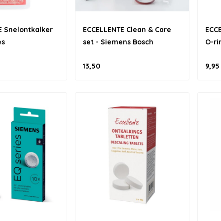
 Snelontkalker
ECCELLENTE Clean & Care
ECCE
es
set - Siemens Bosch
O-ri
13,50
9,95