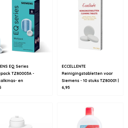
ENS EQ Series
ECCELLENTE
ipack TZ80003A -
Reinigingstabletten voor
alkings- en
Siemens - 10 stuks TZ80001 |
5
6,95
igingstabletten
TZ60001