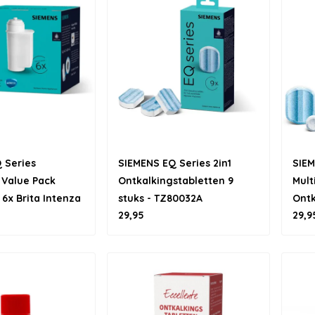
 Series
SIEMENS EQ Series 2in1
SIEM
 Value Pack
Ontkalkingstabletten 9
Mult
6x Brita Intenza
stuks - TZ80032A
Ontk
29,95
29,9
rein