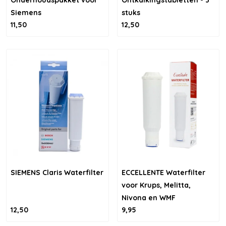
Onderhoudspakket voor
Ontkalkingstabletten - 3
Siemens
stuks
11,50
12,50
SIEMENS Claris Waterfilter
ECCELLENTE Waterfilter
voor Krups, Melitta,
Nivona en WMF
12,50
9,95
Perfection