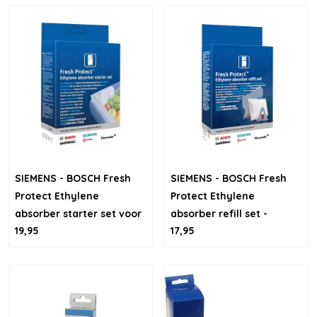
SIEMENS - BOSCH Fresh
SIEMENS - BOSCH Fresh
Protect Ethylene
Protect Ethylene
absorber starter set voor
absorber refill set -
19,95
17,95
koelkasten - houdt
navulset voor koelkasten
groente en fruit langer
vers