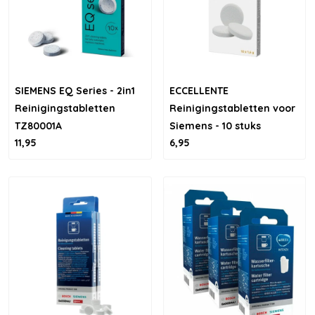
SIEMENS EQ Series - 2in1
ECCELLENTE
Reinigingstabletten
Reinigingstabletten voor
TZ80001A
Siemens - 10 stuks
11,95
6,95
TZ80001 | TZ60001