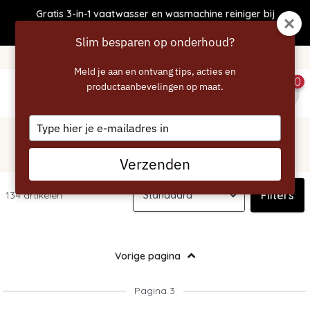
Gratis 3-in-1 vaatwasser en wasmachine reiniger bij
bestellingen boven €50
Slim besparen op onderhoud?
365 dagen bedenktijd!
Meld je aan en ontvang tips, acties en
0
productaanbevelingen op maat.
menu
Type
Home
/
Siemens
your
Siemens - Onderhoudsartikelen
email
Verzenden
Filters
134 artikelen
Vorige pagina
Pagina 3