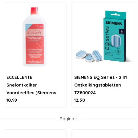
ECCELLENTE
SIEMENS EQ Series - 2in1
Snelontkalker
Ontkalkingstabletten
Voordeelfles (Siemens
TZ80002A
10,99
12,50
Bosch)
Pagina 4