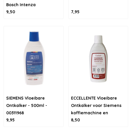
Bosch Intenza
9,50
7,95
SIEMENS Vloeibare
ECCELLENTE Vloeibare
Ontkalker - 500ml -
Ontkalker voor Siemens
00311968
koffiemachine en
9,95
8,50
stoomoven