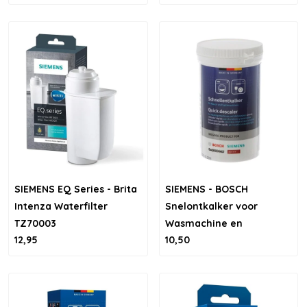
SIEMENS EQ Series - Brita
SIEMENS - BOSCH
Intenza Waterfilter
Snelontkalker voor
TZ70003
Wasmachine en
12,95
10,50
Vaatwasser