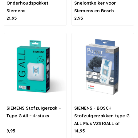
Onderhoudspakket
Snelontkalker voor
Siemens
Siemens en Bosch
21,95
2,95
SIEMENS Stofzuigerzak –
SIEMENS - BOSCH
Type G All – 4-stuks
Stofzuigerzakken type G
ALL Plus VZ51GALL of
9,95
14,95
BBZ51FGALL