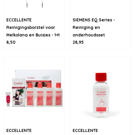
ECCELLENTE
SIEMENS EQ Series -
Reinigingsborstel voor
Reiniging en
Melkslang en Buisjes - 1+1
onderhoudsset
8,50
28,95
gratis
ECCELLENTE
ECCELLENTE