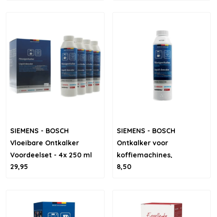
SIEMENS - BOSCH
SIEMENS - BOSCH
Vloeibare Ontkalker
Ontkalker voor
Voordeelset - 4x 250 ml
koffiemachines,
29,95
8,50
waterkokers en
stoomovens – 250ml