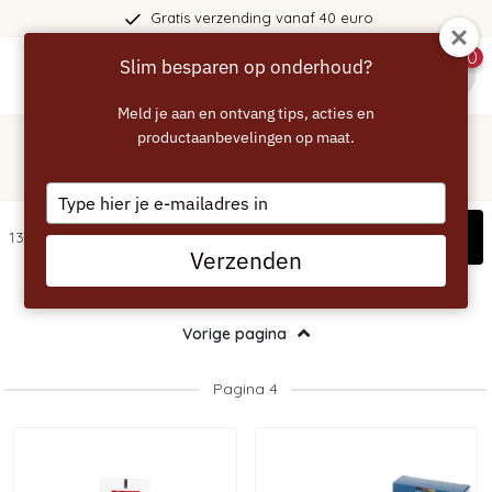
naf 40 euro
365 dagen beden
0
Slim besparen op onderhoud?
menu
Meld je aan en ontvang tips, acties en
Home
/
Siemens
productaanbevelingen op maat.
Siemens - Onderhoudsartikelen
Type
your
Filters
134 artikelen
email
Verzenden
Vorige pagina
Pagina 4