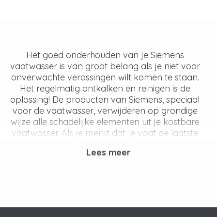
Het goed onderhouden van je Siemens
vaatwasser is van groot belang als je niet voor
onverwachte verassingen wilt komen te staan.
Het regelmatig ontkalken en reinigen is de
oplossing! De producten van Siemens, speciaal
voor de vaatwasser, verwijderen op grondige
wijze alle schadelijke elementen uit je kostbare
vaatwasser. Als je merkt dat je vaat de laatste
tijd minder schoon wordt, is het zeker tijd om je
Lees meer
vaatwasser een onderhoudsbeurt te geven.
De consequenties van het niet
onderhouden
Wanneer je je vaatwasser niet regelmatig een