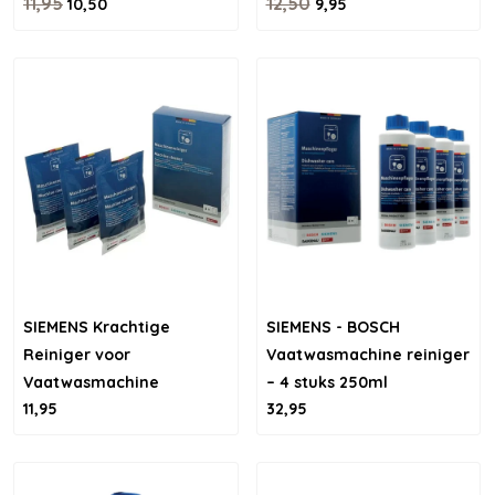
Vaatwasser
11,95
12,50
10,50
9,95
SIEMENS Krachtige
SIEMENS - BOSCH
Reiniger voor
Vaatwasmachine reiniger
Vaatwasmachine
– 4 stuks 250ml
11,95
32,95