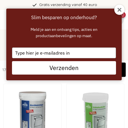
Gratis verzending vanaf 40 euro
0
Slim besparen op onderhoud?
menu
Meld je aan en ontvang tips, acties en
Home
/
Siemens
productaanbevelingen op maat.
/
Vaatwasser
Vaatwasser - Ontkalk- en
Type
reinigingsmiddelen
your
email
Verzenden
Filters
17 artikelen