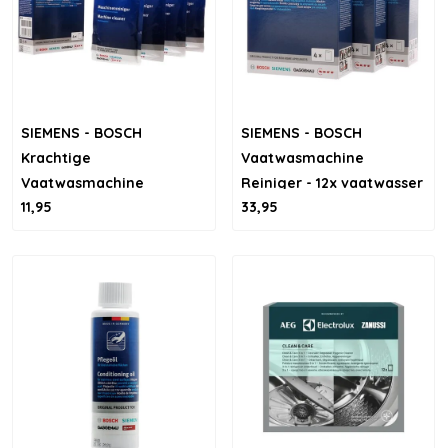
SIEMENS - BOSCH
SIEMENS - BOSCH
Krachtige
Vaatwasmachine
Vaatwasmachine
Reiniger - 12x vaatwasser
11,95
33,95
Reiniger - 4x45g
schoonmaken