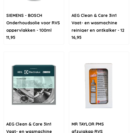
SIEMENS - BOSCH
AEG Clean & Care 3in1
Onderhoudsolie voor RVS
Vaat- en wasmachine
oppervlakken - 100ml
reiniger en ontkalker - 12
11,95
16,95
stuks
AEG Clean & Care 3in1
MR TAYLOR PMS
Vaat- en wasmachine
afzuigkap RVS