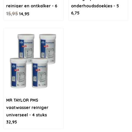
reiniger en ontkalker - 6
onderhoudsdoekjes - 5
6,75
stuks
15,95
stuks
14,95
MR TAYLOR PMS
vaatwasser reiniger
universeel - 4 stuks
32,95