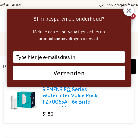
365 dagen bedenktijd!
0
Slim besparen op onderhoud?
menu
Meld je aan en ontvang tips, acties en
Home
/
Siemens
productaanbevelingen op maat.
Siemens - Onderhoudsartikelen
Type
your
Filters
134 artikelen
email
Verzenden
SIEMENS EQ Series
Waterfilter Value Pack
TZ70063A - 6x Brita
Intenza filter
51,50